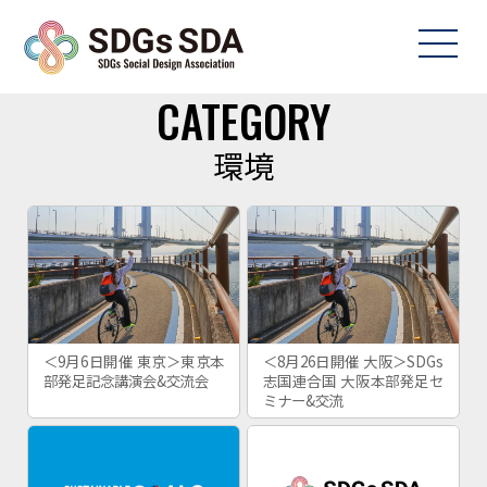
CATEGORY
環境
＜9月6日開催 東京＞東京本
＜8月26日開催 大阪＞SDGs
部発足記念講演会&交流会
志国連合国 大阪本部発足セ
ミナー&交流